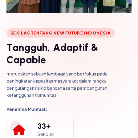
SEKILAS TENTANG NEW FUTURE INDONESIA
T
a
n
g
g
u
h
,
A
d
a
p
t
i
f
&
C
a
p
a
b
l
e
merupakan sebuah lembaga yang berfokus pada
peningkatan kapasitas masyarakat dalam rangka
pengurangan risiko bencana serta pembangunan
ketangguhan komunitas.
Penerima Manfaat:
3
3
+
Sekolah