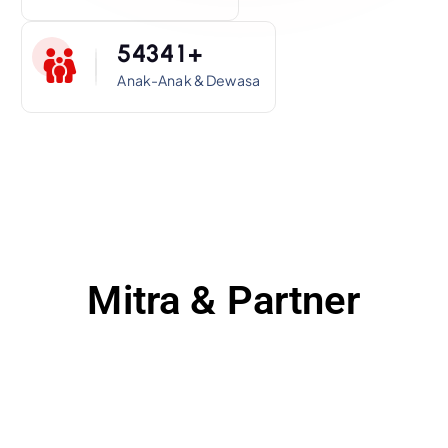
5
4
3
4
1
+
Anak-Anak & Dewasa
Mitra & Partner