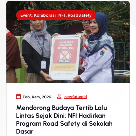
Event
,
Kolaborasi
,
NFI
,
RoadSafety
newfutureid
Feb, Kam, 2026
Mendorong Budaya Tertib Lalu
Lintas Sejak Dini: NFI Hadirkan
Program Road Safety di Sekolah
Dasar