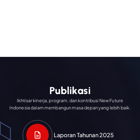
P
u
b
l
i
k
a
s
i
Ikhtisar kinerja, program, dan kontribusi New Future
Indonesia dalam membangun masa depan yang lebih baik.
Laporan Tahunan 2025