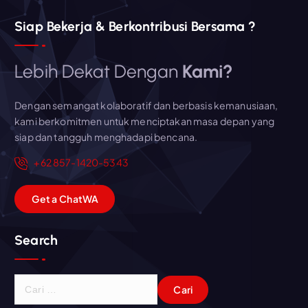
Siap Bekerja & Berkontribusi Bersama ?
Lebih Dekat Dengan
Kami?
Dengan semangat kolaboratif dan berbasis kemanusiaan,
kami berkomitmen untuk menciptakan masa depan yang
siap dan tangguh menghadapi bencana.
+62 857-1420-5343
G
e
t
a
C
h
a
t
WA
Search