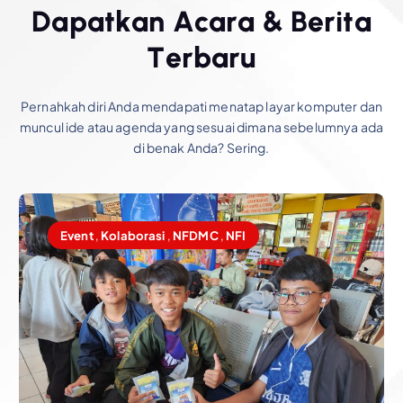
D
a
p
a
t
k
a
n
A
c
a
r
a
&
B
e
r
i
t
a
T
e
r
b
a
r
u
Pernahkah diri Anda mendapati menatap layar komputer dan
muncul ide atau agenda yang sesuai dimana sebelumnya ada
di benak Anda? Sering.
Event
,
Kolaborasi
,
NFDMC
,
NFI