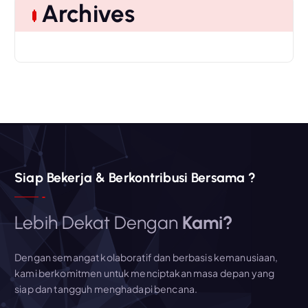
Archives
h
f
o
r
:
Siap Bekerja & Berkontribusi Bersama ?
Lebih Dekat Dengan
Kami?
Dengan semangat kolaboratif dan berbasis kemanusiaan,
kami berkomitmen untuk menciptakan masa depan yang
siap dan tangguh menghadapi bencana.