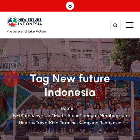
S
k
i
p
t
Prepare and Take Action
o
c
o
n
t
Tag New future
e
n
Indonesia
t
Home
NFI Kampanyekan “Mudik Aman” dengan Membagikan
Healthy Travel Kit di Terminal Kampung Rambutan