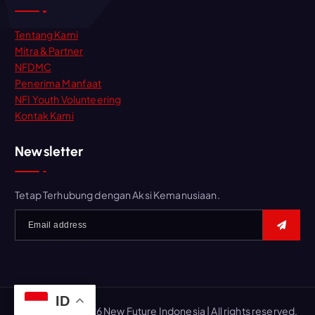
n
t
Tentang Kami
u
Mitra & Partner
k
NFDMC
:
Penerima Manfaat
NFI Youth Volunteering
Kontak Kami
Newsletter
Tetap Terhubung dengan Aksi Kemanusiaan.
ID
Copyright © 2026 New Future Indonesia | All rights reserved.