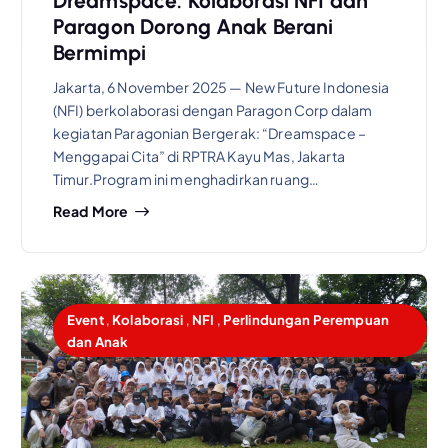
Dreamspace: Kolaborasi NFI dan
Paragon Dorong Anak Berani
Bermimpi
Jakarta, 6 November 2025 — New Future Indonesia
(NFI) berkolaborasi dengan Paragon Corp dalam
kegiatan Paragonian Bergerak: “Dreamspace –
Menggapai Cita” di RPTRA Kayu Mas, Jakarta
Timur.Program ini menghadirkan ruang…
Read More
Event
,
Kolaborasi
,
NFI
,
Perlindungan Perempuan
dan Anak