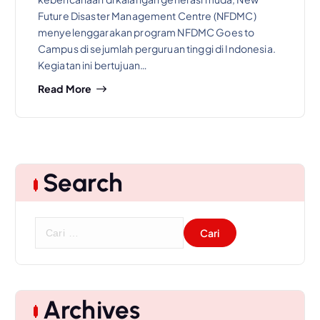
Future Disaster Management Centre (NFDMC)
menyelenggarakan program NFDMC Goes to
Campus di sejumlah perguruan tinggi di Indonesia.
Kegiatan ini bertujuan…
Read More
Search
C
a
r
i
u
Archives
n