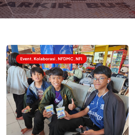
Event
,
Kolaborasi
,
NFDMC
,
NFI