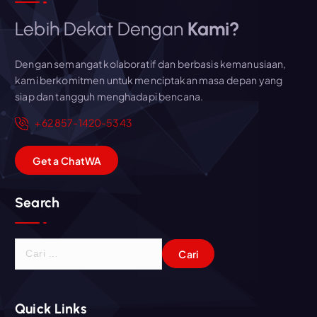
Lebih Dekat Dengan
Kami?
Dengan semangat kolaboratif dan berbasis kemanusiaan,
kami berkomitmen untuk menciptakan masa depan yang
siap dan tangguh menghadapi bencana.
+62 857-1420-5343
G
e
t
a
C
h
a
t
WA
Search
C
a
r
i
Quick Links
u