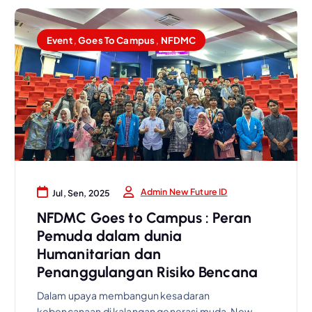
Event
,
Goes To Campus
,
NFDMC
Admin New Future ID
Jul, Sen, 2025
NFDMC Goes to Campus : Peran
Pemuda dalam dunia
Humanitarian dan
Penanggulangan Risiko Bencana
Dalam upaya membangun kesadaran
kebencanaan di kalangan generasi muda, New