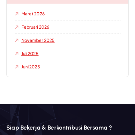
t
u
Maret 2026
k
:
Februari 2026
November 2025
Juli 2025
Juni 2025
Siap Bekerja & Berkontribusi Bersama ?